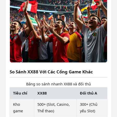
So Sánh XX88 Với Các Cổng Game Khác
Bảng so sánh nhanh XX88 và đối thủ
Tiêu chí
XX88
Đối thủ A
Kho
500+ (Slot, Casino,
300+ (Chủ
game
Thể thao)
yếu Slot)