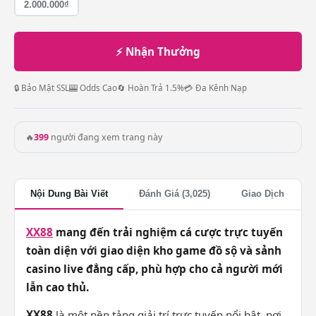
2.000.000₫
⚡ Nhận Thưởng
🔒 Bảo Mật SSL
🎰 Odds Cao
🔄 Hoàn Trả 1.5%
💳 Đa Kênh Nạp
🔥
399
người đang xem trang này
Nội Dung Bài Viết
Đánh Giá (3,025)
Giao Dịch
XX88
mang đến trải nghiệm cá cược trực tuyến
toàn diện với giao diện kho game đồ sộ và sảnh
casino live đẳng cấp, phù hợp cho cả người mới
lẫn cao thủ.
XX88
là một nền tảng giải trí trực tuyến nổi bật, nơi