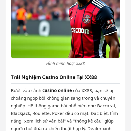
Hình minh hoạ: XX88
Trải Nghiệm Casino Online Tại XX88
Bước vào sảnh
casino online
của XX88, bạn sẽ bị
choáng ngợp bởi không gian sang trọng và chuyên
nghiệp. Hệ thống game bài phổ biến như Baccarat,
Blackjack, Roulette, Poker đều có mặt. Đặc biệt, tính
năng "xem lịch sử ván bài" và "thống kê cầu" giúp
người chơi đưa ra chiến thuật hợp lý. Dealer xinh