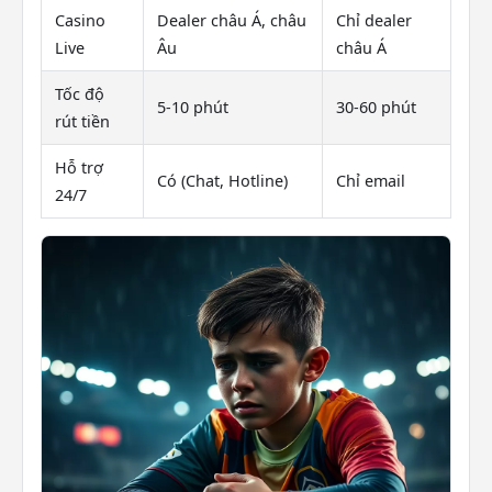
Casino
Dealer châu Á, châu
Chỉ dealer
Live
Âu
châu Á
Tốc độ
5-10 phút
30-60 phút
rút tiền
Hỗ trợ
Có (Chat, Hotline)
Chỉ email
24/7