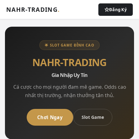
NAHR-TRADING
.
Đăng Ký
🌟 SLOT GAME ĐỈNH CAO
NAHR-TRADING
Gia Nhập Uy Tín
Cá cược cho mọi người đam mê game. Odds cao
nhất thị trường, nhận thưởng tân thủ.
Chơi Ngay
Slot Game