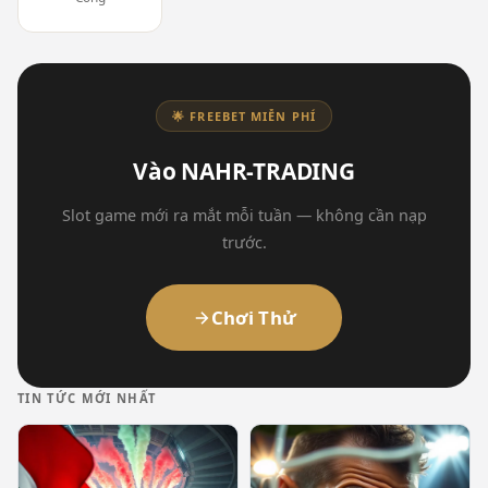
🌟 FREEBET MIỄN PHÍ
Vào NAHR-TRADING
Slot game mới ra mắt mỗi tuần — không cần nạp
trước.
Chơi Thử
TIN TỨC MỚI NHẤT