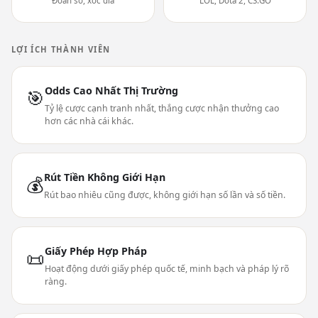
Đoán số, xóc đĩa
LOL, Dota 2, CS:GO
LỢI ÍCH THÀNH VIÊN
Odds Cao Nhất Thị Trường
🎯
Tỷ lệ cược cạnh tranh nhất, thắng cược nhận thưởng cao
hơn các nhà cái khác.
Rút Tiền Không Giới Hạn
💰
Rút bao nhiêu cũng được, không giới hạn số lần và số tiền.
Giấy Phép Hợp Pháp
📜
Hoạt động dưới giấy phép quốc tế, minh bạch và pháp lý rõ
ràng.