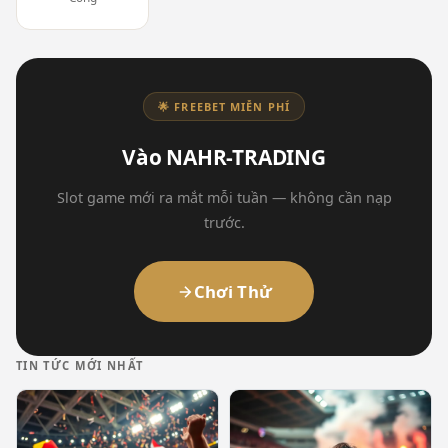
🌟 FREEBET MIỄN PHÍ
Vào NAHR-TRADING
Slot game mới ra mắt mỗi tuần — không cần nạp
trước.
Chơi Thử
TIN TỨC MỚI NHẤT