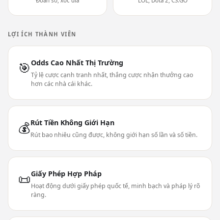
Đoán số, xóc đĩa
LOL, Dota 2, CS:GO
LỢI ÍCH THÀNH VIÊN
Odds Cao Nhất Thị Trường
🎯
Tỷ lệ cược cạnh tranh nhất, thắng cược nhận thưởng cao
hơn các nhà cái khác.
Rút Tiền Không Giới Hạn
💰
Rút bao nhiêu cũng được, không giới hạn số lần và số tiền.
Giấy Phép Hợp Pháp
📜
Hoạt động dưới giấy phép quốc tế, minh bạch và pháp lý rõ
ràng.