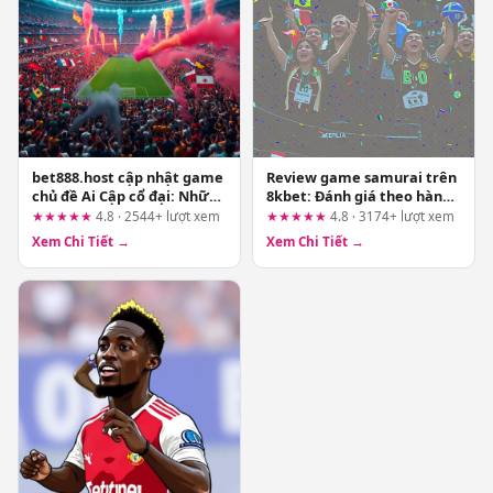
bet888.host cập nhật game
Review game samurai trên
chủ đề Ai Cập cổ đại: Những
8kbet: Đánh giá theo hành
điều nên kiểm chứng trước
trình người dùng thực tế
★★★★★
4.8 · 2544+ lượt xem
★★★★★
4.8 · 3174+ lượt xem
khi tin vào quảng cáo
Xem Chi Tiết →
Xem Chi Tiết →