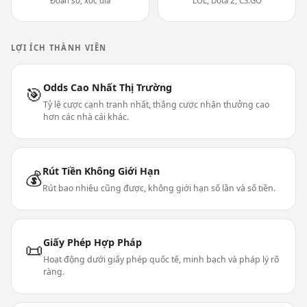
Đoán số, xóc đĩa
LOL, Dota 2, CS:GO
LỢI ÍCH THÀNH VIÊN
Odds Cao Nhất Thị Trường
🎯
Tỷ lệ cược cạnh tranh nhất, thắng cược nhận thưởng cao
hơn các nhà cái khác.
Rút Tiền Không Giới Hạn
💰
Rút bao nhiêu cũng được, không giới hạn số lần và số tiền.
Giấy Phép Hợp Pháp
📜
Hoạt động dưới giấy phép quốc tế, minh bạch và pháp lý rõ
ràng.