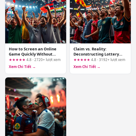
How to Screen an Online
Claim vs. Reality:
Game Quickly Without
Deconstructing Lottery
Wasting a Full Evening
Insights from AD88 and
★★★★★
4.8 · 2720+ lượt xem
★★★★★
4.8 · 3192+ lượt xem
nahr-trading.com
Xem Chi Tiết →
Xem Chi Tiết →