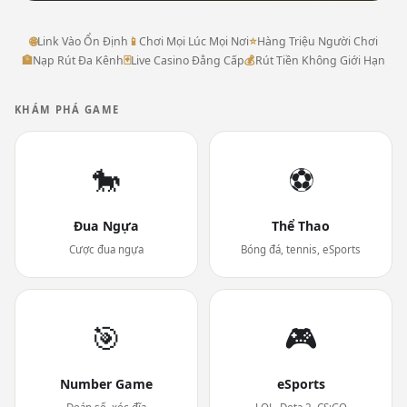
🌐
Link Vào Ổn Định
📱
Chơi Mọi Lúc Mọi Nơi
⭐
Hàng Triệu Người Chơi
🏦
Nạp Rút Đa Kênh
🃏
Live Casino Đẳng Cấp
💰
Rút Tiền Không Giới Hạn
KHÁM PHÁ GAME
🐎
⚽
Đua Ngựa
Thể Thao
Cược đua ngựa
Bóng đá, tennis, eSports
🎯
🎮
Number Game
eSports