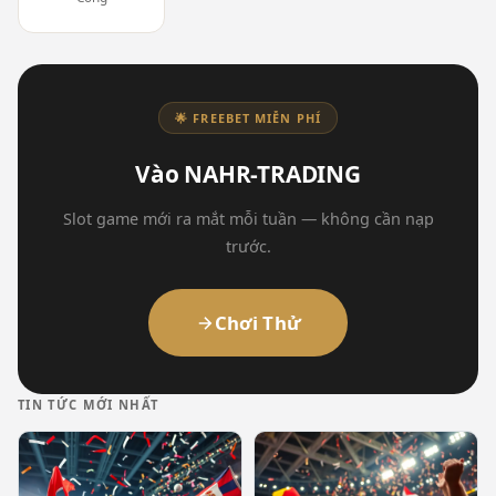
🌟 FREEBET MIỄN PHÍ
Vào NAHR-TRADING
Slot game mới ra mắt mỗi tuần — không cần nạp
trước.
Chơi Thử
TIN TỨC MỚI NHẤT