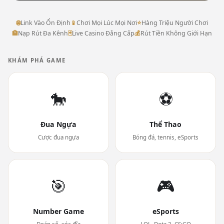
🌐
Link Vào Ổn Định
📱
Chơi Mọi Lúc Mọi Nơi
⭐
Hàng Triệu Người Chơi
🏦
Nạp Rút Đa Kênh
🃏
Live Casino Đẳng Cấp
💰
Rút Tiền Không Giới Hạn
KHÁM PHÁ GAME
🐎
⚽
Đua Ngựa
Thể Thao
Cược đua ngựa
Bóng đá, tennis, eSports
🎯
🎮
Number Game
eSports