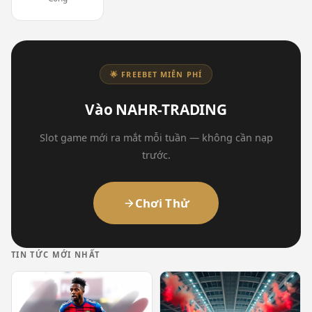
🌟 FREEBET MIỄN PHÍ
Vào NAHR-TRADING
Slot game mới ra mắt mỗi tuần — không cần nạp
trước.
Chơi Thử
TIN TỨC MỚI NHẤT