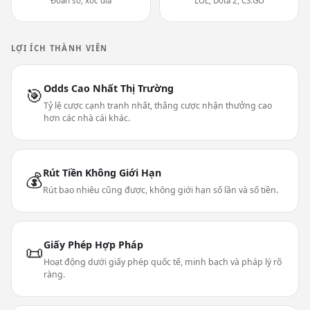
Đoán số, xóc đĩa
LOL, Dota 2, CS:GO
LỢI ÍCH THÀNH VIÊN
Odds Cao Nhất Thị Trường
🎯
Tỷ lệ cược cạnh tranh nhất, thắng cược nhận thưởng cao
hơn các nhà cái khác.
Rút Tiền Không Giới Hạn
💰
Rút bao nhiêu cũng được, không giới hạn số lần và số tiền.
Giấy Phép Hợp Pháp
📜
Hoạt động dưới giấy phép quốc tế, minh bạch và pháp lý rõ
ràng.