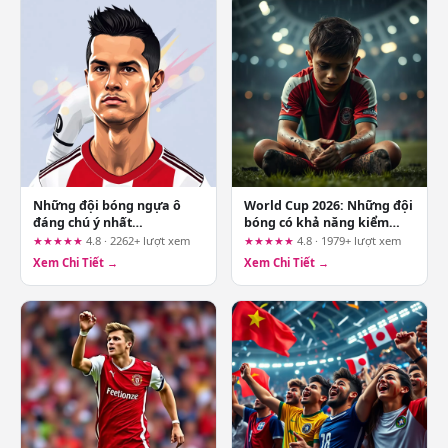
Những đội bóng ngựa ô
World Cup 2026: Những đội
đáng chú ý nhất
bóng có khả năng kiểm
Champions League
soát trận đấu
★★★★★
4.8 · 2262+ lượt xem
★★★★★
4.8 · 1979+ lượt xem
Xem Chi Tiết →
Xem Chi Tiết →