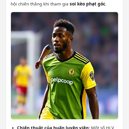
hội chiến thắng khi tham gia
soi kèo phạt góc
.
Chiến thuật của huấn luyện viên:
Một số HLV