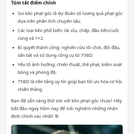
Tóm tắt điểm chính
Soi kèo phạt góc là dự đoán số lượng quả phạt góc
dựa trên phân tích chuyên sâu.
Các loại kèo phổ biến: tài xỉu, chấp, đầu tiên/cuối
cùng và 1×2.
Bí quyết thành công: nghiên cứu lối chơi, đối đầu,
sân bãi và sử dụng công cụ từ 75BD.
Yếu tố ảnh hưởng: chiến thuật, thẻ phạt, kiểm soát
bóng và phong độ.
75BD là nền tảng uy tín giúp bạn tối ưu hóa cơ hội
chiến thắng.
Bạn đã sẵn sàng thử sức với kèo phạt góc chưa? Hãy
bắt đầu ngay hôm nay để trải nghiệm những nhận
định chính xác nhất! 🎯