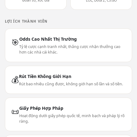
Đoán số, xóc đĩa
LOL, Dota 2, CS:GO
LỢI ÍCH THÀNH VIÊN
Odds Cao Nhất Thị Trường
🎯
Tỷ lệ cược cạnh tranh nhất, thắng cược nhận thưởng cao
hơn các nhà cái khác.
Rút Tiền Không Giới Hạn
💰
Rút bao nhiêu cũng được, không giới hạn số lần và số tiền.
Giấy Phép Hợp Pháp
📜
Hoạt động dưới giấy phép quốc tế, minh bạch và pháp lý rõ
ràng.