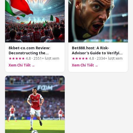
8kbet-co.com Review:
Bet888.host: A Risk-
Deconstructing the
Advisor's Guide to Verifying
Marketing Claims Before
the "Quality Gaming
★★★★★
4.8 · 2551+ lượt xem
★★★★★
4.8 · 2334+ lượt xem
You Deposit
Content" Promise
Xem Chi Tiết →
Xem Chi Tiết →