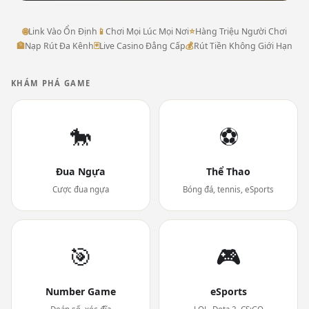
🌐
Link Vào Ổn Định
📱
Chơi Mọi Lúc Mọi Nơi
⭐
Hàng Triệu Người Chơi
🏦
Nạp Rút Đa Kênh
🃏
Live Casino Đẳng Cấp
💰
Rút Tiền Không Giới Hạn
KHÁM PHÁ GAME
🐎
⚽
Đua Ngựa
Thể Thao
Cược đua ngựa
Bóng đá, tennis, eSports
🎯
🎮
Number Game
eSports