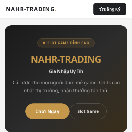
NAHR-TRADING
.
Đăng Ký
🌟 SLOT GAME ĐỈNH CAO
NAHR-TRADING
Gia Nhập Uy Tín
Cá cược cho mọi người đam mê game. Odds cao
nhất thị trường, nhận thưởng tân thủ.
Chơi Ngay
Slot Game