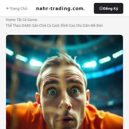
nahr-trading.com
.
Trang Chủ
Đăng Ký
Home
›
Tất Cả Game
›
Thể Thao DA89: Sân Chơi Cá Cược Đỉnh Cao Cho Dân Mê Bón