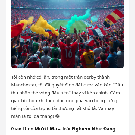
Tôi còn nhớ có lần, trong một trận derby thành
Manchester, tôi đã quyết định đặt cược vào kèo "Cầu
thủ nhận thẻ vàng đầu tiên" thay vì kèo chính. Cảm
giác hồi hộp khi theo dõi từng pha vào bóng, từng
tiếng còi của trọng tài thực sự rất khó tả. Và may
mắn là tôi đã thắng! 😄
Giao Diện Mượt Mà – Trải Nghiệm Như Đang