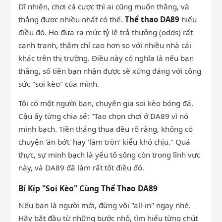
Dĩ nhiên, chơi cá cược thì ai cũng muốn thắng, và
thắng được nhiều nhất có thể.
Thể thao DA89
hiểu
điều đó. Họ đưa ra mức tỷ lệ trả thưởng (odds) rất
cạnh tranh, thậm chí cao hơn so với nhiều nhà cái
khác trên thị trường. Điều này có nghĩa là nếu bạn
thắng, số tiền bạn nhận được sẽ xứng đáng với công
sức "soi kèo" của mình.
Tôi có một người bạn, chuyên gia soi kèo bóng đá.
Cậu ấy từng chia sẻ: "Tao chọn chơi ở DA89 vì nó
minh bạch. Tiền thắng thua đều rõ ràng, không có
chuyện 'ăn bớt' hay 'làm tròn' kiểu khó chịu." Quả
thực, sự minh bạch là yếu tố sống còn trong lĩnh vực
này, và DA89 đã làm rất tốt điều đó.
Bí Kíp "Soi Kèo" Cùng Thể Thao DA89
Nếu bạn là người mới, đừng vội "all-in" ngay nhé.
Hãy bắt đầu từ những bước nhỏ, tìm hiểu từng chút