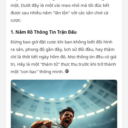
một. Dưới đây là một vài mẹo nhỏ mà tôi đúc kết
được sau nhiều năm "lăn lộn" với các sân chơi cá
cược:
1. Nắm Rõ Thông Tin Trận Đấu
Đừng bao giờ đặt cược khi bạn không biết đội hình
ra sân, phong độ gần đây, lịch sử đối đầu, hay thậm
chí là thời tiết ngày hôm đó. Mọi thông tin đều có giá
trị. Hãy là một "thám tử" thực thụ trước khi trở thành
một "con bạc" thông minh. 🕵️