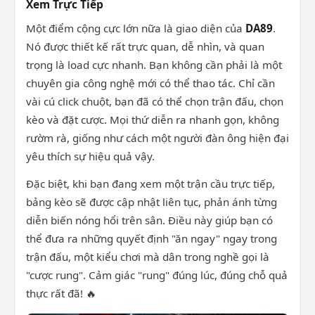
Xem Trực Tiếp
Một điểm cộng cực lớn nữa là giao diện của
DA89
.
Nó được thiết kế rất trực quan, dễ nhìn, và quan
trọng là load cực nhanh. Bạn không cần phải là một
chuyên gia công nghệ mới có thể thao tác. Chỉ cần
vài cú click chuột, bạn đã có thể chọn trận đấu, chọn
kèo và đặt cược. Mọi thứ diễn ra nhanh gọn, không
rườm rà, giống như cách một người đàn ông hiện đại
yêu thích sự hiệu quả vậy.
Đặc biệt, khi bạn đang xem một trận cầu trực tiếp,
bảng kèo sẽ được cập nhật liên tục, phản ánh từng
diễn biến nóng hổi trên sân. Điều này giúp bạn có
thể đưa ra những quyết định "ăn ngay" ngay trong
trận đấu, một kiểu chơi mà dân trong nghề gọi là
"cược rung". Cảm giác "rung" đúng lúc, đúng chỗ quả
thực rất đã! 🔥