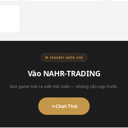
🌟 FREEBET MIỄN PHÍ
Vào NAHR-TRADING
Slot game mới ra mắt mỗi tuần — không cần nạp trước.
Chơi Thử