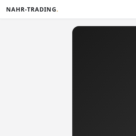
NAHR-TRADING
.