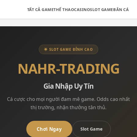
TẤT CẢ GAME
THỂ THAO
CASINO
SLOT GAME
BẮN CÁ
🌟 SLOT GAME ĐỈNH CAO
NAHR-TRADING
Gia Nhập Uy Tín
Cá cược cho mọi người đam mê game. Odds cao nhất
thị trường, nhận thưởng tân thủ.
Chơi Ngay
Slot Game