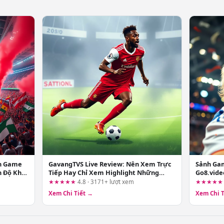
nh Game
GavangTVS Live Review: Nên Xem Trực
Sảnh Gam
h Độ Khó,
Tiếp Hay Chỉ Xem Highlight Những
Go8.vide
Game Có Phong Cách Riêng?
Và Quản 
★★★★★
4.8 · 3171+ lượt xem
★★★★
Xem Chi Tiết →
Xem Chi 