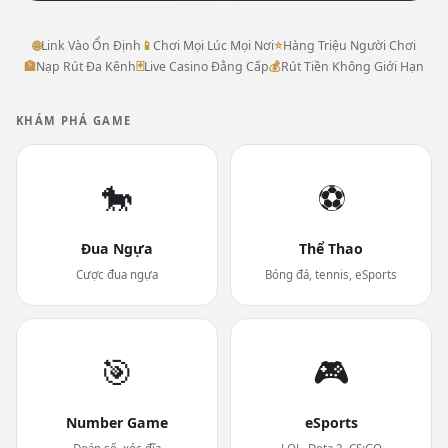
🌐
Link Vào Ổn Định
📱
Chơi Mọi Lúc Mọi Nơi
⭐
Hàng Triệu Người Chơi
🏦
Nạp Rút Đa Kênh
🃏
Live Casino Đẳng Cấp
💰
Rút Tiền Không Giới Hạn
KHÁM PHÁ GAME
🐎
⚽
Đua Ngựa
Thể Thao
Cược đua ngựa
Bóng đá, tennis, eSports
🎯
🎮
Number Game
eSports