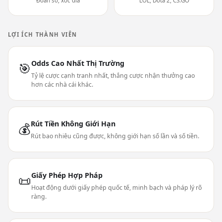
Đoán số, xóc đĩa
LOL, Dota 2, CS:GO
LỢI ÍCH THÀNH VIÊN
Odds Cao Nhất Thị Trường
🎯
Tỷ lệ cược cạnh tranh nhất, thắng cược nhận thưởng cao
hơn các nhà cái khác.
Rút Tiền Không Giới Hạn
💰
Rút bao nhiêu cũng được, không giới hạn số lần và số tiền.
Giấy Phép Hợp Pháp
📜
Hoạt động dưới giấy phép quốc tế, minh bạch và pháp lý rõ
ràng.