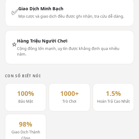
Giao Dịch Minh Bạch
✅
Mọi cược và giao dịch đều được ghi nhận, tra cứu dễ dàng.
Hàng Triệu Người Chơi
⭐
Cộng đồng lớn mạnh, uy tín được khẳng định qua nhiều
năm.
CON SỐ BIẾT NÓI
100%
1000+
1.5%
Bảo Mật
Trò Chơi
Hoàn Trả Cao Nhất
98%
Giao Dịch Thành
Công