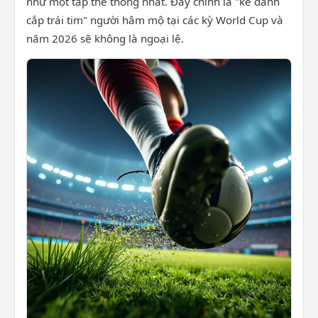
như một tập thể thống nhất. Đây chính là "kẻ đánh
cắp trái tim" người hâm mộ tại các kỳ World Cup và
năm 2026 sẽ không là ngoại lệ.