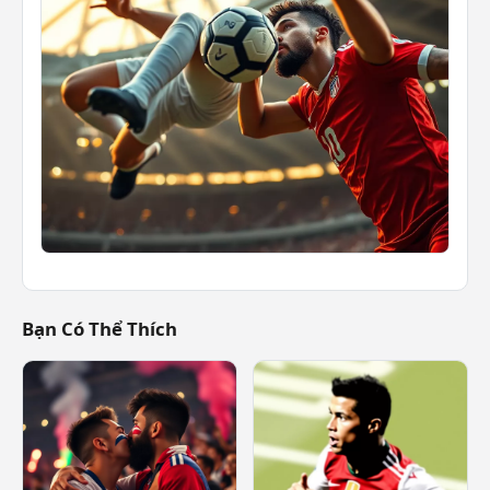
Bạn Có Thể Thích