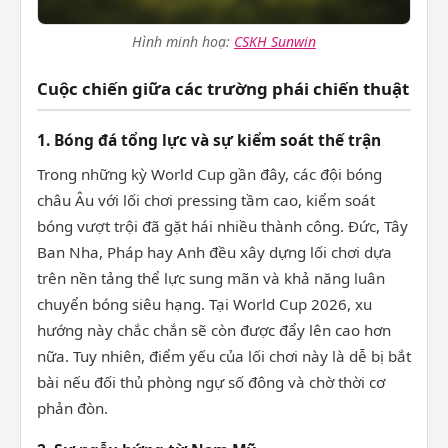
Hình minh hoạ:
CSKH Sunwin
Cuộc chiến giữa các trường phái chiến thuật
1. Bóng đá tổng lực và sự kiểm soát thế trận
Trong những kỳ World Cup gần đây, các đội bóng
châu Âu với lối chơi pressing tầm cao, kiểm soát
bóng vượt trội đã gặt hái nhiều thành công. Đức, Tây
Ban Nha, Pháp hay Anh đều xây dựng lối chơi dựa
trên nền tảng thể lực sung mãn và khả năng luân
chuyển bóng siêu hạng. Tại World Cup 2026, xu
hướng này chắc chắn sẽ còn được đẩy lên cao hơn
nữa. Tuy nhiên, điểm yếu của lối chơi này là dễ bị bắt
bài nếu đối thủ phòng ngự số đông và chờ thời cơ
phản đòn.