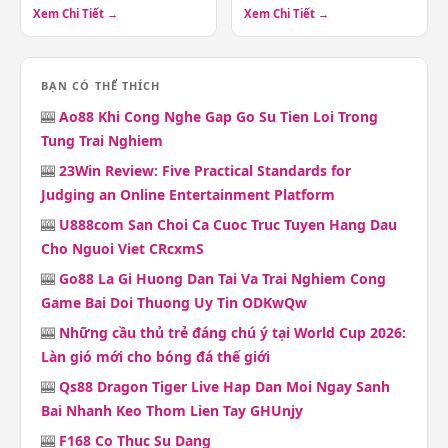
qqs88
Xem Chi Tiết →
Xem Chi Tiết →
BẠN CÓ THỂ THÍCH
🎰
Ao88 Khi Cong Nghe Gap Go Su Tien Loi Trong
Tung Trai Nghiem
🎰
23Win Review: Five Practical Standards for
Judging an Online Entertainment Platform
🎰
U888com San Choi Ca Cuoc Truc Tuyen Hang Dau
Cho Nguoi Viet CRcxmS
🎰
Go88 La Gi Huong Dan Tai Va Trai Nghiem Cong
Game Bai Doi Thuong Uy Tin ODKwQw
🎰
Những cầu thủ trẻ đáng chú ý tại World Cup 2026:
Làn gió mới cho bóng đá thế giới
🎰
Qs88 Dragon Tiger Live Hap Dan Moi Ngay Sanh
Bai Nhanh Keo Thom Lien Tay GHUnjy
🎰
F168 Co Thuc Su Dang