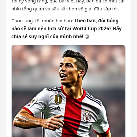
Tôi hy vọng rằng, qua bài viết này, bạn đã có một cái
nhìn tổng quan và sâu sắc hơn về giải đấu sắp tới.
Cuối cùng, tôi muốn hỏi bạn:
Theo bạn, đội bóng
nào sẽ làm nên lịch sử tại World Cup 2026? Hãy
chia sẻ suy nghĩ của mình nhé!
😉