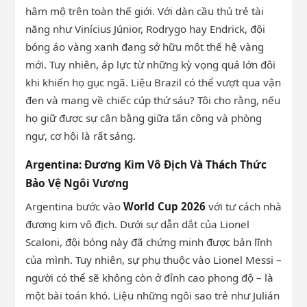
hâm mộ trên toàn thế giới. Với dàn cầu thủ trẻ tài
năng như Vinícius Júnior, Rodrygo hay Endrick, đội
bóng áo vàng xanh đang sở hữu một thế hệ vàng
mới. Tuy nhiên, áp lực từ những kỳ vọng quá lớn đôi
khi khiến họ gục ngã. Liệu Brazil có thể vượt qua vận
đen và mang về chiếc cúp thứ sáu? Tôi cho rằng, nếu
họ giữ được sự cân bằng giữa tấn công và phòng
ngự, cơ hội là rất sáng.
Argentina: Đương Kim Vô Địch Và Thách Thức
Bảo Vệ Ngôi Vương
Argentina bước vào
World Cup 2026
với tư cách nhà
đương kim vô địch. Dưới sự dẫn dắt của Lionel
Scaloni, đội bóng này đã chứng minh được bản lĩnh
của mình. Tuy nhiên, sự phụ thuộc vào Lionel Messi –
người có thể sẽ không còn ở đỉnh cao phong độ – là
một bài toán khó. Liệu những ngôi sao trẻ như Julián