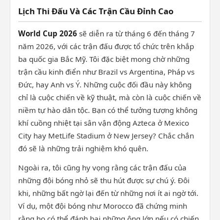
Lịch Thi Đấu Và Các Trận Cầu Đỉnh Cao
World Cup 2026
sẽ diễn ra từ tháng 6 đến tháng 7
năm 2026, với các trận đấu được tổ chức trên khắp
ba quốc gia Bắc Mỹ. Tôi đặc biệt mong chờ những
trận cầu kinh điển như Brazil vs Argentina, Pháp vs
Đức, hay Anh vs Ý. Những cuộc đối đầu này không
chỉ là cuộc chiến về kỹ thuật, mà còn là cuộc chiến về
niềm tự hào dân tộc. Bạn có thể tưởng tượng không
khí cuồng nhiệt tại sân vận động Azteca ở Mexico
City hay MetLife Stadium ở New Jersey? Chắc chắn
đó sẽ là những trải nghiệm khó quên.
Ngoài ra, tôi cũng hy vọng rằng các trận đấu của
những đội bóng nhỏ sẽ thu hút được sự chú ý. Đôi
khi, những bất ngờ lại đến từ những nơi ít ai ngờ tới.
Ví dụ, một đội bóng như Morocco đã chứng minh
rằng họ có thể đánh bại những ông lớn nếu có chiến