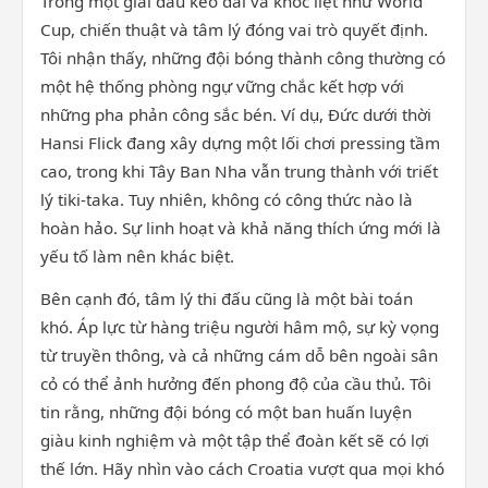
Trong một giải đấu kéo dài và khốc liệt như World
Cup, chiến thuật và tâm lý đóng vai trò quyết định.
Tôi nhận thấy, những đội bóng thành công thường có
một hệ thống phòng ngự vững chắc kết hợp với
những pha phản công sắc bén. Ví dụ, Đức dưới thời
Hansi Flick đang xây dựng một lối chơi pressing tầm
cao, trong khi Tây Ban Nha vẫn trung thành với triết
lý tiki-taka. Tuy nhiên, không có công thức nào là
hoàn hảo. Sự linh hoạt và khả năng thích ứng mới là
yếu tố làm nên khác biệt.
Bên cạnh đó, tâm lý thi đấu cũng là một bài toán
khó. Áp lực từ hàng triệu người hâm mộ, sự kỳ vọng
từ truyền thông, và cả những cám dỗ bên ngoài sân
cỏ có thể ảnh hưởng đến phong độ của cầu thủ. Tôi
tin rằng, những đội bóng có một ban huấn luyện
giàu kinh nghiệm và một tập thể đoàn kết sẽ có lợi
thế lớn. Hãy nhìn vào cách Croatia vượt qua mọi khó