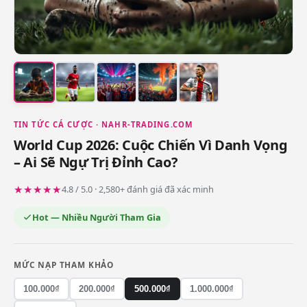
TIN TỨC CÁ CƯỢC · NAHR-TRADING.COM
World Cup 2026: Cuộc Chiến Vì Danh Vọng
– Ai Sẽ Ngự Trị Đỉnh Cao?
★★★★★
4.8 / 5.0 · 2,580+ đánh giá đã xác minh
Hot — Nhiều Người Tham Gia
MỨC NẠP THAM KHẢO
100.000₫
200.000₫
500.000₫
1.000.000₫