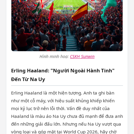
Hình minh hoạ:
CSKH Sunwin
Erling Haaland: "Người Ngoài Hành Tinh"
Đến Từ Na Uy
Erling Haaland là một hiện tượng. Anh ta ghi bàn
như một cỗ máy, với hiệu suất khủng khiếp khiến
mọi kỷ lục trở nên lỗi thời. Vấn đề duy nhất của
Haaland là màu áo Na Uy chưa đủ mạnh để đưa anh
đến những giải đấu lớn. Nhưng nếu Na Uy vượt qua
vòng loại và góp mặt tại World Cup 2026, hãy chờ