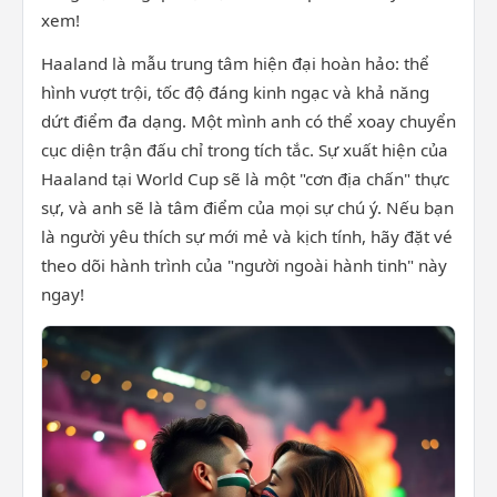
xem!
Haaland là mẫu trung tâm hiện đại hoàn hảo: thể
hình vượt trội, tốc độ đáng kinh ngạc và khả năng
dứt điểm đa dạng. Một mình anh có thể xoay chuyển
cục diện trận đấu chỉ trong tích tắc. Sự xuất hiện của
Haaland tại World Cup sẽ là một "cơn địa chấn" thực
sự, và anh sẽ là tâm điểm của mọi sự chú ý. Nếu bạn
là người yêu thích sự mới mẻ và kịch tính, hãy đặt vé
theo dõi hành trình của "người ngoài hành tinh" này
ngay!