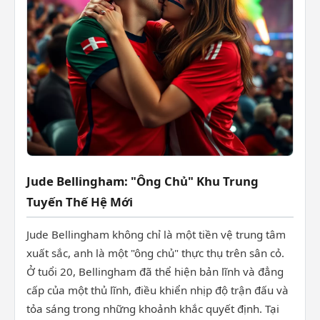
Jude Bellingham: "Ông Chủ" Khu Trung
Tuyến Thế Hệ Mới
Jude Bellingham không chỉ là một tiền vệ trung tâm
xuất sắc, anh là một "ông chủ" thực thụ trên sân cỏ.
Ở tuổi 20, Bellingham đã thể hiện bản lĩnh và đẳng
cấp của một thủ lĩnh, điều khiển nhịp độ trận đấu và
tỏa sáng trong những khoảnh khắc quyết định. Tại