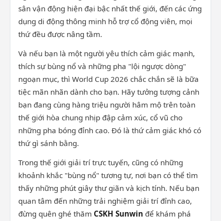
sân vận động hiện đại bậc nhất thế giới, đến các ứng
dụng di động thông minh hỗ trợ cổ động viên, mọi
thứ đều được nâng tầm.
Và nếu bạn là một người yêu thích cảm giác mạnh,
thích sự bùng nổ và những pha "lội ngược dòng"
ngoạn mục, thì World Cup 2026 chắc chắn sẽ là bữa
tiệc mãn nhãn dành cho bạn. Hãy tưởng tượng cảnh
bạn đang cùng hàng triệu người hâm mộ trên toàn
thế giới hòa chung nhịp đập cảm xúc, cổ vũ cho
những pha bóng đỉnh cao. Đó là thứ cảm giác khó có
thứ gì sánh bằng.
Trong thế giới giải trí trực tuyến, cũng có những
khoảnh khắc "bùng nổ" tương tự, nơi bạn có thể tìm
thấy những phút giây thư giãn và kịch tính. Nếu bạn
quan tâm đến những trải nghiệm giải trí đỉnh cao,
đừng quên ghé thăm
CSKH Sunwin
để khám phá