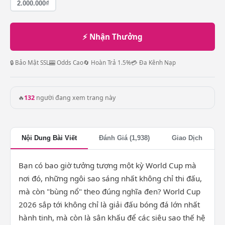
2.000.000₫
⚡ Nhận Thưởng
🔒 Bảo Mật SSL
🎰 Odds Cao
🔄 Hoàn Trả 1.5%
💳 Đa Kênh Nạp
🔥
132
người đang xem trang này
Nội Dung Bài Viết
Đánh Giá (1,938)
Giao Dịch
Bạn có bao giờ tưởng tượng một kỳ World Cup mà
nơi đó, những ngôi sao sáng nhất không chỉ thi đấu,
mà còn "bùng nổ" theo đúng nghĩa đen? World Cup
2026 sắp tới không chỉ là giải đấu bóng đá lớn nhất
hành tinh, mà còn là sân khấu để các siêu sao thế hệ