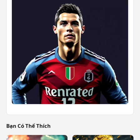
Bạn Có Thể Thích