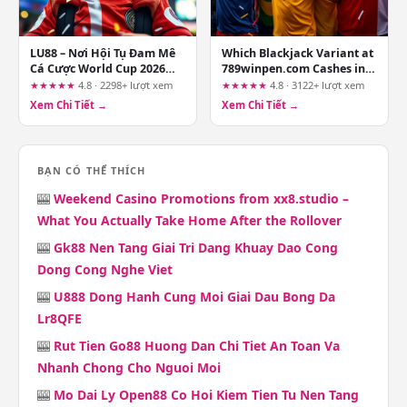
LU88 – Nơi Hội Tụ Đam Mê
Which Blackjack Variant at
Cá Cược World Cup 2026
789winpen.com Cashes in
Đỉnh Cao
on Your Style? A Player-by-
★★★★★
4.8 · 2298+ lượt xem
★★★★★
4.8 · 3122+ lượt xem
Player Comparison
Xem Chi Tiết →
Xem Chi Tiết →
BẠN CÓ THỂ THÍCH
🎰
Weekend Casino Promotions from xx8.studio –
What You Actually Take Home After the Rollover
🎰
Gk88 Nen Tang Giai Tri Dang Khuay Dao Cong
Dong Cong Nghe Viet
🎰
U888 Dong Hanh Cung Moi Giai Dau Bong Da
Lr8QFE
🎰
Rut Tien Go88 Huong Dan Chi Tiet An Toan Va
Nhanh Chong Cho Nguoi Moi
🎰
Mo Dai Ly Open88 Co Hoi Kiem Tien Tu Nen Tang