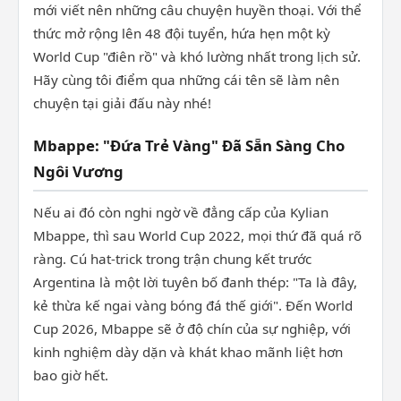
mới viết nên những câu chuyện huyền thoại. Với thể
thức mở rộng lên 48 đội tuyển, hứa hẹn một kỳ
World Cup "điên rồ" và khó lường nhất trong lịch sử.
Hãy cùng tôi điểm qua những cái tên sẽ làm nên
chuyện tại giải đấu này nhé!
Mbappe: "Đứa Trẻ Vàng" Đã Sẵn Sàng Cho
Ngôi Vương
Nếu ai đó còn nghi ngờ về đẳng cấp của Kylian
Mbappe, thì sau World Cup 2022, mọi thứ đã quá rõ
ràng. Cú hat-trick trong trận chung kết trước
Argentina là một lời tuyên bố đanh thép: "Ta là đây,
kẻ thừa kế ngai vàng bóng đá thế giới". Đến World
Cup 2026, Mbappe sẽ ở độ chín của sự nghiệp, với
kinh nghiệm dày dặn và khát khao mãnh liệt hơn
bao giờ hết.