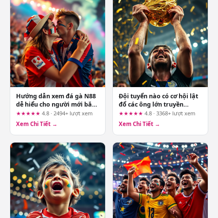
Hướng dẫn xem đá gà N88
Đội tuyển nào có cơ hội lật
dễ hiểu cho người mới bắt
đổ các ông lớn truyền
đầu
thống?
★★★★★
4.8 · 2494+ lượt xem
★★★★★
4.8 · 3368+ lượt xem
Xem Chi Tiết →
Xem Chi Tiết →