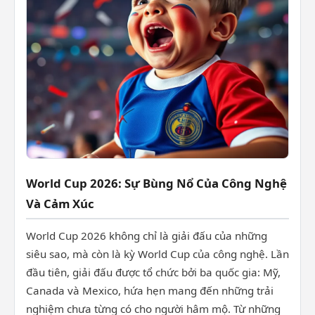
World Cup 2026: Sự Bùng Nổ Của Công Nghệ
Và Cảm Xúc
World Cup 2026 không chỉ là giải đấu của những
siêu sao, mà còn là kỳ World Cup của công nghệ. Lần
đầu tiên, giải đấu được tổ chức bởi ba quốc gia: Mỹ,
Canada và Mexico, hứa hẹn mang đến những trải
nghiệm chưa từng có cho người hâm mộ. Từ những