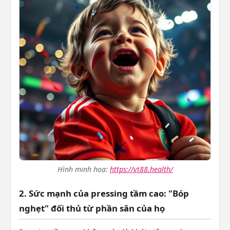
Hình minh hoạ:
https://vt88.health/
2. Sức mạnh của pressing tầm cao: "Bóp
nghẹt" đối thủ từ phần sân của họ