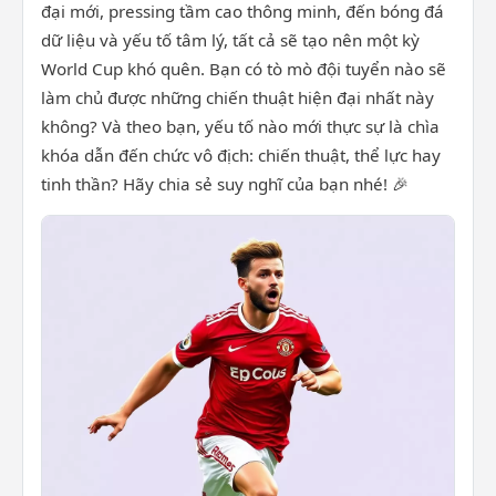
đại mới, pressing tầm cao thông minh, đến bóng đá
dữ liệu và yếu tố tâm lý, tất cả sẽ tạo nên một kỳ
World Cup khó quên. Bạn có tò mò đội tuyển nào sẽ
làm chủ được những chiến thuật hiện đại nhất này
không? Và theo bạn, yếu tố nào mới thực sự là chìa
khóa dẫn đến chức vô địch: chiến thuật, thể lực hay
tinh thần? Hãy chia sẻ suy nghĩ của bạn nhé! 🎉