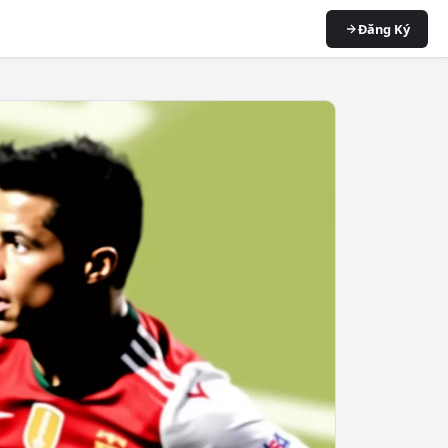
Đăng Ký