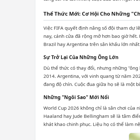
Thể Thức Mới: Cơ Hội Cho Những "C
Việc FIFA quyết định nâng số đội tham dự lê
nay, cánh cửa đã rộng mở hơn bao giờ hết. 
Brazil hay Argentina trên sân khấu lớn nhất
Sự Trở Lại Của Những Ông Lớn
Dù thể thức có thay đổi, nhưng những "ông l
2014. Argentina, với vinh quang từ năm 202
đang độ chín. Cuộc đua giữa họ sẽ là một 
Những "Ngôi Sao" Mới Nổi
World Cup 2026 không chỉ là sân chơi của nh
Haaland hay Jude Bellingham sẽ là tâm điểm
khát khao chinh phục. Liệu họ có thể làm nên