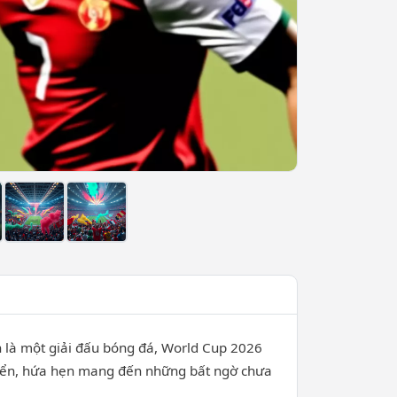
 là một giải đấu bóng đá, World Cup 2026
tuyển, hứa hẹn mang đến những bất ngờ chưa