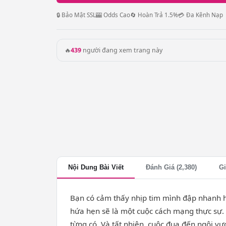
🔒 Bảo Mật SSL
🎰 Odds Cao
🔄 Hoàn Trả 1.5%
💳 Đa Kênh Nạp
🔥
439
người đang xem trang này
Nội Dung Bài Viết
Đánh Giá (2,380)
Gi
Bạn có cảm thấy nhịp tim mình đập nhanh h
hứa hẹn sẽ là một cuộc cách mạng thực sự. 
từng có. Và tất nhiên, cuộc đua đến ngôi vư