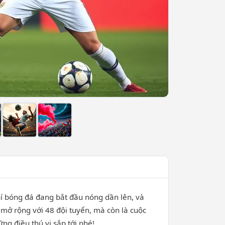
í bóng đá đang bắt đầu nóng dần lên, và
 mở rộng với 48 đội tuyển, mà còn là cuộc
ng điều thú vị sắp tới nhé!