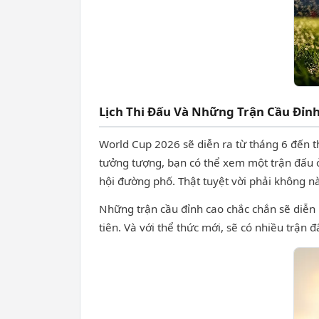
Lịch Thi Đấu Và Những Trận Cầu Đỉn
World Cup 2026 sẽ diễn ra từ tháng 6 đến t
tưởng tượng, bạn có thể xem một trận đấu ở
hội đường phố. Thật tuyệt vời phải không n
Những trận cầu đỉnh cao chắc chắn sẽ diễn 
tiên. Và với thể thức mới, sẽ có nhiều trận 