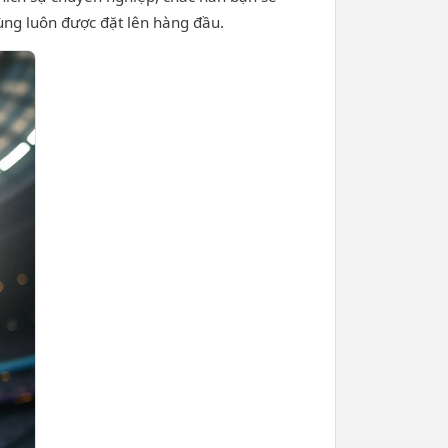
ùng luôn được đặt lên hàng đầu.