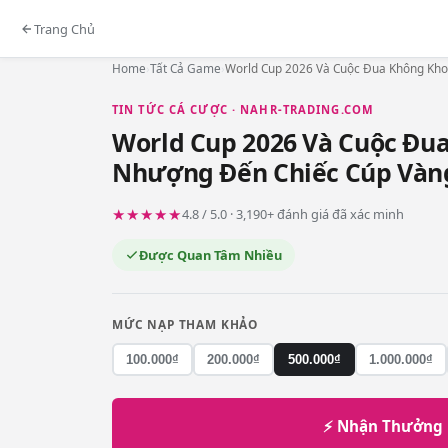
Trang Chủ
Home
›
Tất Cả Game
›
World Cup 2026 Và Cuộc Đua Không Kh
TIN TỨC CÁ CƯỢC · NAHR-TRADING.COM
World Cup 2026 Và Cuộc Đu
Nhượng Đến Chiếc Cúp Vàn
★★★★★
4.8 / 5.0 · 3,190+ đánh giá đã xác minh
Được Quan Tâm Nhiều
MỨC NẠP THAM KHẢO
100.000₫
200.000₫
500.000₫
1.000.000₫
⚡ Nhận Thưởng