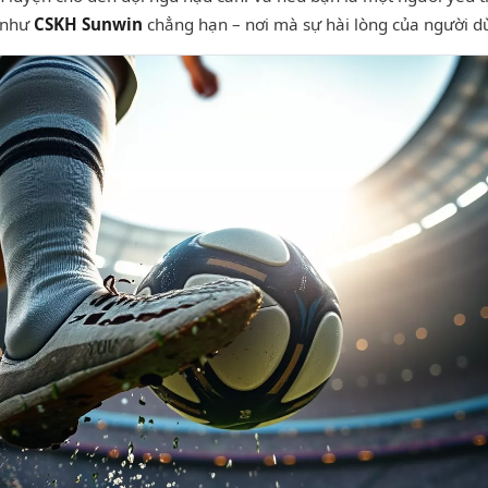
, như
CSKH Sunwin
chẳng hạn – nơi mà sự hài lòng của người d