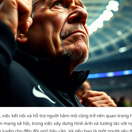
, việc kết nối và hỗ trợ người hâm mộ cũng trở nên quan trọng h
ên mạng xã hội, trong việc xây dựng hình ảnh và tương tác với 
 luyện cho đến đội ngũ hậu cần. Và nếu bạn là một người yêu t