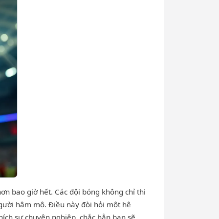
ơn bao giờ hết. Các đội bóng không chỉ thi
người hâm mộ. Điều này đòi hỏi một hệ
hích sự chuyên nghiệp, chắc hẳn bạn sẽ