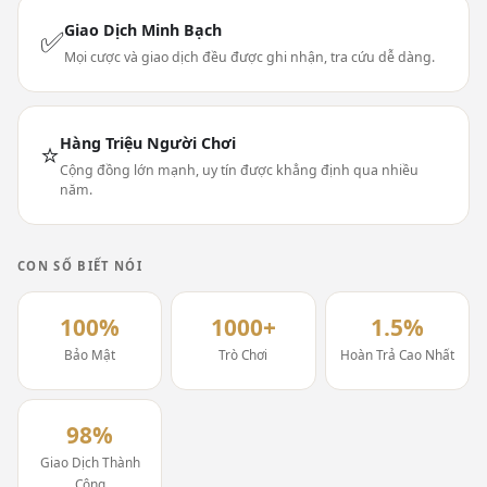
Giao Dịch Minh Bạch
✅
Mọi cược và giao dịch đều được ghi nhận, tra cứu dễ dàng.
Hàng Triệu Người Chơi
⭐
Cộng đồng lớn mạnh, uy tín được khẳng định qua nhiều
năm.
CON SỐ BIẾT NÓI
100%
1000+
1.5%
Bảo Mật
Trò Chơi
Hoàn Trả Cao Nhất
98%
Giao Dịch Thành
Công