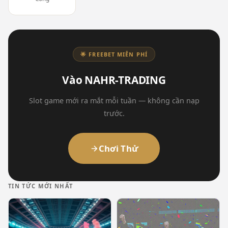
🌟 FREEBET MIỄN PHÍ
Vào NAHR-TRADING
Slot game mới ra mắt mỗi tuần — không cần nạp
trước.
Chơi Thử
TIN TỨC MỚI NHẤT