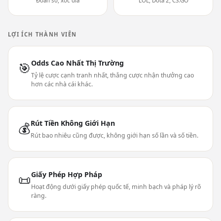
Đoán số, xóc đĩa
LOL, Dota 2, CS:GO
LỢI ÍCH THÀNH VIÊN
Odds Cao Nhất Thị Trường
🎯
Tỷ lệ cược cạnh tranh nhất, thắng cược nhận thưởng cao
hơn các nhà cái khác.
Rút Tiền Không Giới Hạn
💰
Rút bao nhiêu cũng được, không giới hạn số lần và số tiền.
Giấy Phép Hợp Pháp
📜
Hoạt động dưới giấy phép quốc tế, minh bạch và pháp lý rõ
ràng.