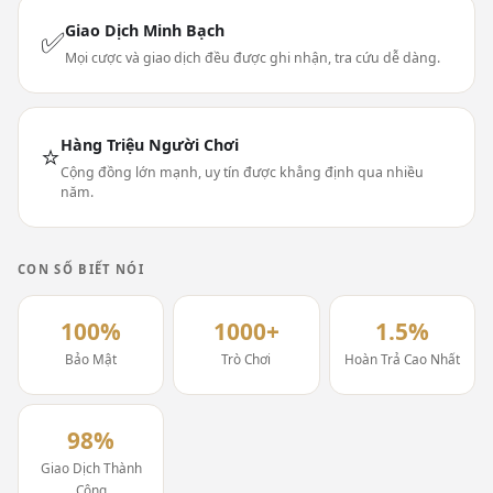
Giao Dịch Minh Bạch
✅
Mọi cược và giao dịch đều được ghi nhận, tra cứu dễ dàng.
Hàng Triệu Người Chơi
⭐
Cộng đồng lớn mạnh, uy tín được khẳng định qua nhiều
năm.
CON SỐ BIẾT NÓI
100%
1000+
1.5%
Bảo Mật
Trò Chơi
Hoàn Trả Cao Nhất
98%
Giao Dịch Thành
Công