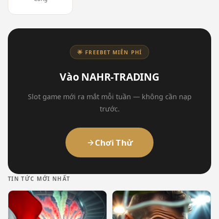
🌟 FREEBET MIỄN PHÍ
Vào NAHR-TRADING
Slot game mới ra mắt mỗi tuần — không cần nạp
trước.
Chơi Thử
TIN TỨC MỚI NHẤT