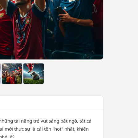
hững tài năng trẻ vụt sáng bất ngờ, tất cả
i mới thực sự là cái tên "hot" nhất, khiến
nhé! 😉