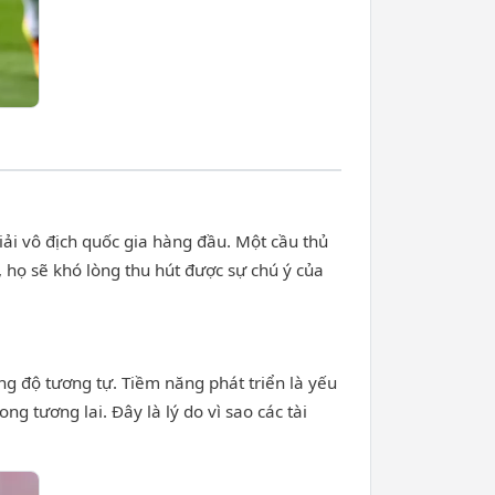
i vô địch quốc gia hàng đầu. Một cầu thủ
n, họ sẽ khó lòng thu hút được sự chú ý của
ong độ tương tự. Tiềm năng phát triển là yếu
ng tương lai. Đây là lý do vì sao các tài