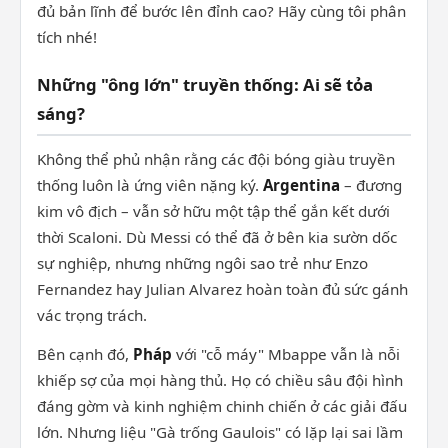
đủ bản lĩnh để bước lên đỉnh cao? Hãy cùng tôi phân
tích nhé!
Những "ông lớn" truyền thống: Ai sẽ tỏa
sáng?
Không thể phủ nhận rằng các đội bóng giàu truyền
thống luôn là ứng viên nặng ký.
Argentina
– đương
kim vô địch – vẫn sở hữu một tập thể gắn kết dưới
thời Scaloni. Dù Messi có thể đã ở bên kia sườn dốc
sự nghiệp, nhưng những ngôi sao trẻ như Enzo
Fernandez hay Julian Alvarez hoàn toàn đủ sức gánh
vác trọng trách.
Bên cạnh đó,
Pháp
với "cỗ máy" Mbappe vẫn là nỗi
khiếp sợ của mọi hàng thủ. Họ có chiều sâu đội hình
đáng gờm và kinh nghiệm chinh chiến ở các giải đấu
lớn. Nhưng liệu "Gà trống Gaulois" có lặp lại sai lầm