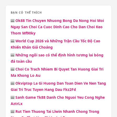
BẠN CÓ THỂ THÍCH
🎰
Ok88 Tin Chuyen Nhuong Bong Da Nong Hoi Moi
Ngay San Choi Ca Cuoc Dinh Cao Cho Dan Choi Keo
Thom Mf90ky
🎰
World Cup 2026 và Những Trận Cầu Tốc Độ Cao
Khiến Khán Giả Choáng
🎰
Những ngôi sao có thể định hình tương lai bóng
đá toàn cầu
🎰
Choi Co Trach Nhiem Bi Quyet Tan Huong Giai Tri
Ma Khong Lo Au
🎰
Okviptop La Gi Huong Dan Toan Dien Ve Nen Tang
Giai Tri Truc Tuyen Hang Dau Fkz2Fd
🎰
Sanh Game Tk88 Danh Cho Nguoi Yeu Cong Nghe
AztrLx
🎰
Rut Tien Thuong Tai Llwin Nhanh Chong Trong