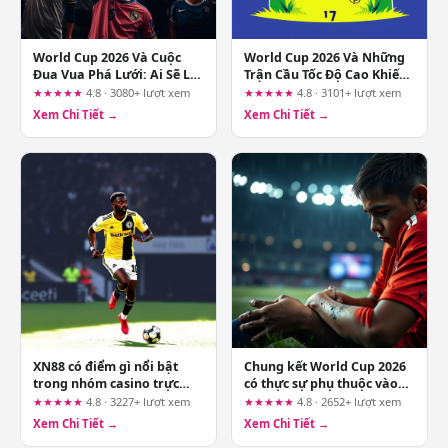
World Cup 2026 Và Cuộc
World Cup 2026 Và Những
Đua Vua Phá Lưới: Ai Sẽ Là
Trận Cầu Tốc Độ Cao Khiến
Người Kế Nhiệm?
Khán Giả Choáng Ngợp
★★★★★
4.8 · 3080+ lượt xem
★★★★★
4.8 · 3101+ lượt xem
Xem Chi Tiết →
Xem Chi Tiết →
XN88 có điểm gì nổi bật
Chung kết World Cup 2026
trong nhóm casino trực
có thực sự phụ thuộc vào
tuyến hiện nay
khả năng giữ cự ly tại
★★★★★
4.8 · 3227+ lượt xem
★★★★★
4.8 · 2652+ lượt xem
open88.works?
Xem Chi Tiết →
Xem Chi Tiết →