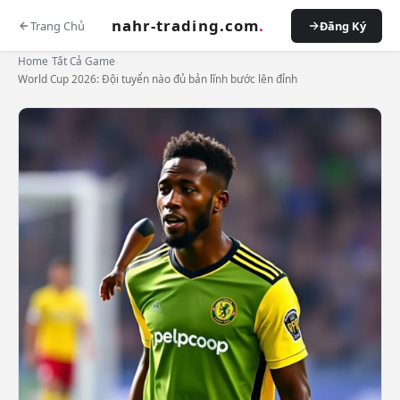
nahr-trading.com
.
Trang Chủ
Đăng Ký
Home
›
Tất Cả Game
›
World Cup 2026: Đội tuyển nào đủ bản lĩnh bước lên đỉnh