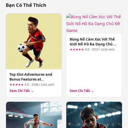
Bạn Có Thể Thích
Bùng Nổ Cảm Xúc Với Thế
Giới Nổ Hũ Đa Dạng Chủ Đề
Game
★★★★★
4.8 · 2557+ lượt xem
Top Slot Adventures and
Bonus Features at
u888com.media – A Real-
★★★★★
4.8 · 2546+ lượt xem
Value Analysis for Smart
Xem Chi Tiết →
Xem Chi Tiết →
Players