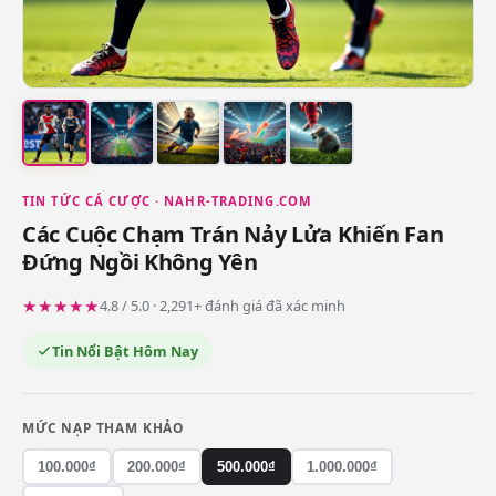
TIN TỨC CÁ CƯỢC · NAHR-TRADING.COM
Các Cuộc Chạm Trán Nảy Lửa Khiến Fan
Đứng Ngồi Không Yên
★★★★★
4.8 / 5.0 · 2,291+ đánh giá đã xác minh
Tin Nổi Bật Hôm Nay
MỨC NẠP THAM KHẢO
100.000₫
200.000₫
500.000₫
1.000.000₫