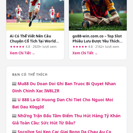
Ai Có Thể Viết Nên Câu
go88-win.com.co – Top Slot
Chuyện Cổ Tích Tại World
Phiêu Lưu Được Yêu Thích
Cup 2026?
Nhìn Từ Góc Độ Trải
★★★★★
4.8 · 2929+ lượt xem
★★★★★
4.8 · 2162+ lượt xem
Nghiệm Người Chơi
Xem Chi Tiết →
Xem Chi Tiết →
BẠN CÓ THỂ THÍCH
🎰
Mu88 Du Doan Doi Ghi Ban Truoc Bi Quyet Nhan
Dinh Chinh Xac IW8LZR
🎰
U 888 La Gi Huong Dan Chi Tiet Cho Nguoi Moi
Bat Dau K0qgId
🎰
Những Trận Đấu Tâm Điểm Thu Hút Hàng Tỷ Khán
Giả Toàn Cầu: Sức Hút Từ Đâu?
🎰
Socolive Soi Keo Cac Giai Bong Da Chau Au Co