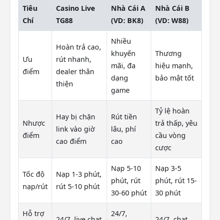
Tiêu
Casino Live
Nhà Cái A
Nhà Cái B
Chí
TG88
(VD: BK8)
(VD: W88)
Nhiều
Hoàn trả cao,
khuyến
Thương
Ưu
rút nhanh,
mãi, đa
hiệu mạnh,
điểm
dealer thân
dạng
bảo mật tốt
thiện
game
Tỷ lệ hoàn
Hay bị chặn
Rút tiền
Nhược
trả thấp, yêu
link vào giờ
lâu, phí
điểm
cầu vòng
cao điểm
cao
cược
Nạp 5-10
Nạp 3-5
Tốc độ
Nạp 1-3 phút,
phút, rút
phút, rút 15-
nạp/rút
rút 5-10 phút
30-60 phút
30 phút
Hỗ trợ
24/7,
24/7, live chat
24/7, chat