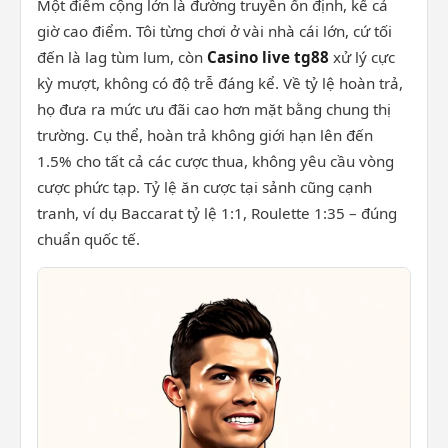
Một điểm cộng lớn là đường truyền ổn định, kể cả
giờ cao điểm. Tôi từng chơi ở vài nhà cái lớn, cứ tối
đến là lag tùm lum, còn
Casino live tg88
xử lý cực
kỳ mượt, không có độ trễ đáng kể. Về tỷ lệ hoàn trả,
họ đưa ra mức ưu đãi cao hơn mặt bằng chung thị
trường. Cụ thể, hoàn trả không giới hạn lên đến
1.5% cho tất cả các cược thua, không yêu cầu vòng
cược phức tạp. Tỷ lệ ăn cược tại sảnh cũng cạnh
tranh, ví dụ Baccarat tỷ lệ 1:1, Roulette 1:35 – đúng
chuẩn quốc tế.