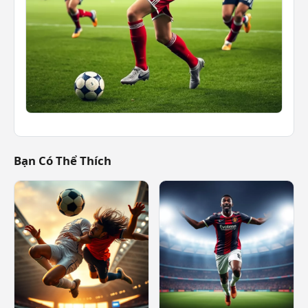
Bạn Có Thể Thích