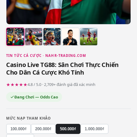
TIN TỨC CÁ CƯỢC · NAHR-TRADING.COM
Casino Live TG88: Sân Chơi Thực Chiến
Cho Dân Cá Cược Khó Tính
★★★★★
4.8 / 5.0 · 2,709+ đánh giá đã xác minh
Đang Chơi — Odds Cao
MỨC NẠP THAM KHẢO
100.000₫
200.000₫
500.000₫
1.000.000₫