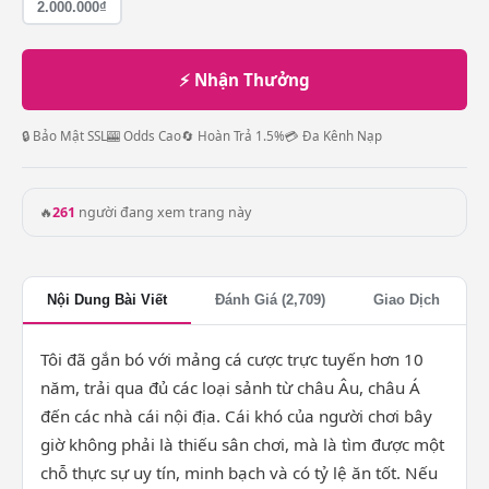
2.000.000₫
⚡ Nhận Thưởng
🔒 Bảo Mật SSL
🎰 Odds Cao
🔄 Hoàn Trả 1.5%
💳 Đa Kênh Nạp
🔥
261
người đang xem trang này
Nội Dung Bài Viết
Đánh Giá (2,709)
Giao Dịch
Tôi đã gắn bó với mảng cá cược trực tuyến hơn 10
năm, trải qua đủ các loại sảnh từ châu Âu, châu Á
đến các nhà cái nội địa. Cái khó của người chơi bây
giờ không phải là thiếu sân chơi, mà là tìm được một
chỗ thực sự uy tín, minh bạch và có tỷ lệ ăn tốt. Nếu