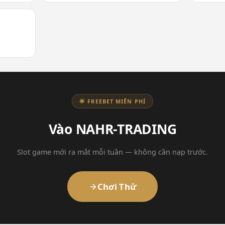
🌟 FREEBET MIỄN PHÍ
Vào NAHR-TRADING
Slot game mới ra mắt mỗi tuần — không cần nạp trước.
Chơi Thử