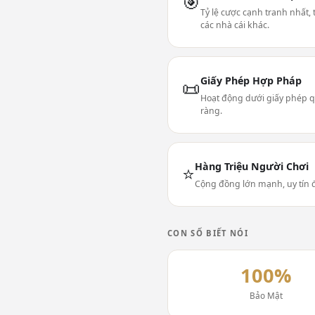
🎯
Tỷ lệ cược cạnh tranh nhất
các nhà cái khác.
Giấy Phép Hợp Pháp
📜
Hoạt động dưới giấy phép qu
ràng.
Hàng Triệu Người Chơi
⭐
Cộng đồng lớn mạnh, uy tín
CON SỐ BIẾT NÓI
100%
Bảo Mật