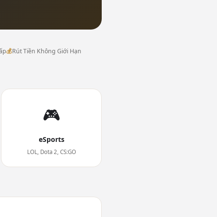
ấp
💰
Rút Tiền Không Giới Hạn
🎮
eSports
LOL, Dota 2, CS:GO