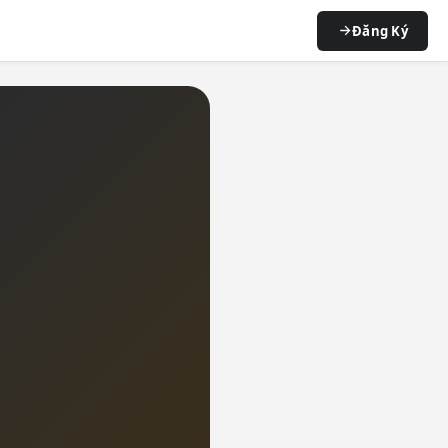
Đăng Ký