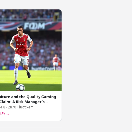
niture and the Quality Gaming
Claim: A Risk Manager's
ion Checklist
★
4.8 · 2870+ lượt xem
Tiết →