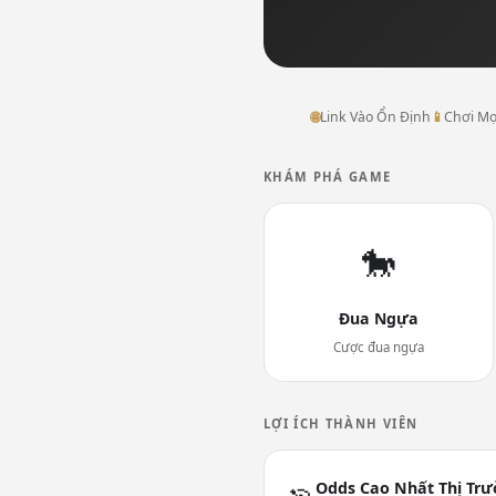
🌐
Link Vào Ổn Định
📱
Chơi Mọ
KHÁM PHÁ GAME
🐎
Đua Ngựa
Cược đua ngựa
LỢI ÍCH THÀNH VIÊN
Odds Cao Nhất Thị Tr