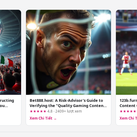
ructing
Bet888.host: A Risk-Advisor's Guide to
123b.fur
You
Verifying the "Quality Gaming Content"
Content 
Promise
Verificat
★★★★★
4.8 · 2409+ lượt xem
★★★★
Xem Chi Tiết →
Xem Chi 