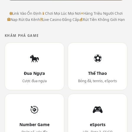
🌐
Link Vào Ổn Định
📱
Chơi Mọi Lúc Mọi Nơi
⭐
Hàng Triệu Người Chơi
🏦
Nạp Rút Đa Kênh
🃏
Live Casino Đẳng Cấp
💰
Rút Tiền Không Giới Hạn
KHÁM PHÁ GAME
🐎
⚽
Đua Ngựa
Thể Thao
Cược đua ngựa
Bóng đá, tennis, eSports
🎯
🎮
Number Game
eSports