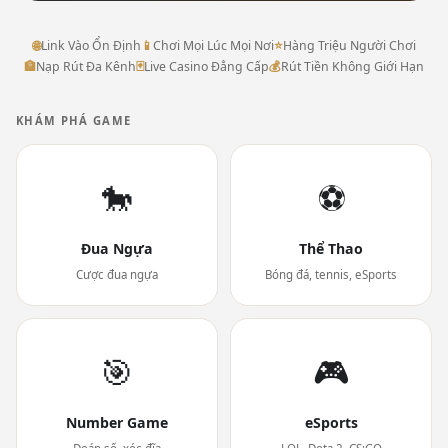
🌐
Link Vào Ổn Định
📱
Chơi Mọi Lúc Mọi Nơi
⭐
Hàng Triệu Người Chơi
🏦
Nạp Rút Đa Kênh
🃏
Live Casino Đẳng Cấp
💰
Rút Tiền Không Giới Hạn
KHÁM PHÁ GAME
🐎
⚽
Đua Ngựa
Thể Thao
Cược đua ngựa
Bóng đá, tennis, eSports
🎯
🎮
Number Game
eSports