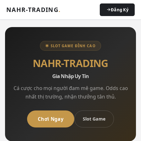
NAHR-TRADING
.
Đăng Ký
🌟 SLOT GAME ĐỈNH CAO
NAHR-TRADING
Gia Nhập Uy Tín
Cá cược cho mọi người đam mê game. Odds cao
nhất thị trường, nhận thưởng tân thủ.
Chơi Ngay
Slot Game