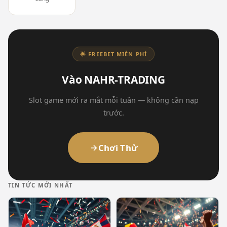
🌟 FREEBET MIỄN PHÍ
Vào NAHR-TRADING
Slot game mới ra mắt mỗi tuần — không cần nạp
trước.
Chơi Thử
TIN TỨC MỚI NHẤT