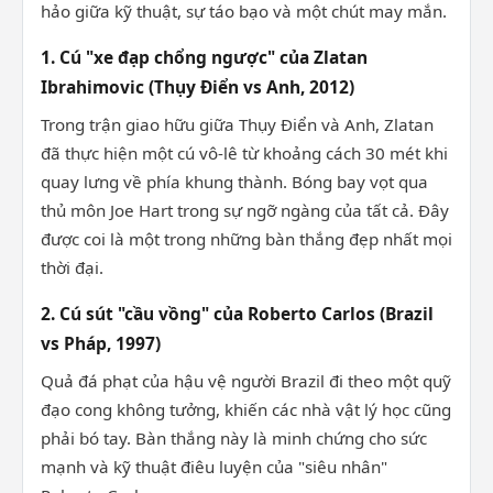
hảo giữa kỹ thuật, sự táo bạo và một chút may mắn.
1. Cú "xe đạp chổng ngược" của Zlatan
Ibrahimovic (Thụy Điển vs Anh, 2012)
Trong trận giao hữu giữa Thụy Điển và Anh, Zlatan
đã thực hiện một cú vô-lê từ khoảng cách 30 mét khi
quay lưng về phía khung thành. Bóng bay vọt qua
thủ môn Joe Hart trong sự ngỡ ngàng của tất cả. Đây
được coi là một trong những bàn thắng đẹp nhất mọi
thời đại.
2. Cú sút "cầu vồng" của Roberto Carlos (Brazil
vs Pháp, 1997)
Quả đá phạt của hậu vệ người Brazil đi theo một quỹ
đạo cong không tưởng, khiến các nhà vật lý học cũng
phải bó tay. Bàn thắng này là minh chứng cho sức
mạnh và kỹ thuật điêu luyện của "siêu nhân"