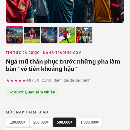
TIN TỨC CÁ CƯỢC · NAHR-TRADING.COM
Ngả mũ thán phục trước những pha làm
bàn "vô tiền khoáng hậu"
★★★★★
4.8 / 5.0 · 2,348+ đánh giá đã xác minh
Được Quan Tâm Nhiều
MỨC NẠP THAM KHẢO
100.000₫
200.000₫
500.000₫
1.000.000₫