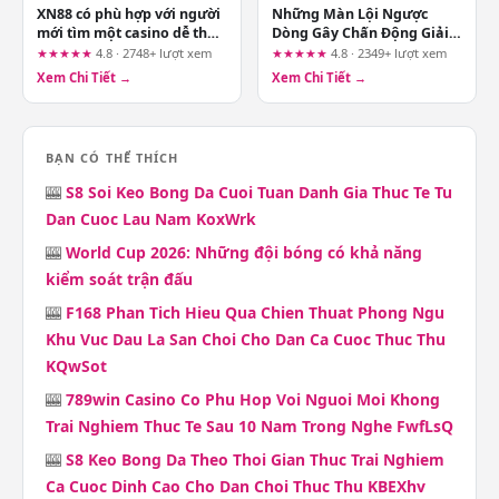
XN88 có phù hợp với người
Những Màn Lội Ngược
mới tìm một casino dễ thao
Dòng Gây Chấn Động Giải
tác không?
Đấu
★★★★★
4.8 · 2748+ lượt xem
★★★★★
4.8 · 2349+ lượt xem
Xem Chi Tiết →
Xem Chi Tiết →
BẠN CÓ THỂ THÍCH
🎰
S8 Soi Keo Bong Da Cuoi Tuan Danh Gia Thuc Te Tu
Dan Cuoc Lau Nam KoxWrk
🎰
World Cup 2026: Những đội bóng có khả năng
kiểm soát trận đấu
🎰
F168 Phan Tich Hieu Qua Chien Thuat Phong Ngu
Khu Vuc Dau La San Choi Cho Dan Ca Cuoc Thuc Thu
KQwSot
🎰
789win Casino Co Phu Hop Voi Nguoi Moi Khong
Trai Nghiem Thuc Te Sau 10 Nam Trong Nghe FwfLsQ
🎰
S8 Keo Bong Da Theo Thoi Gian Thuc Trai Nghiem
Ca Cuoc Dinh Cao Cho Dan Choi Thuc Thu KBEXhv