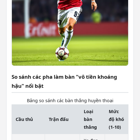
So sánh các pha làm bàn "vô tiền khoáng
hậu" nổi bật
Bảng so sánh các bàn thắng huyền thoại
Loại
Mức
Cầu thủ
Trận đấu
bàn
độ khó
thắng
(1-10)