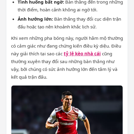
Tình huống bất ngờ:
Bàn thắng đến trong những
thời điểm, hoàn cảnh không ai ngờ tới.
Ảnh hưởng lớn:
Bàn thắng thay đổi cục diện trận
đấu hoặc tạo nên khoảnh khắc lịch sử.
Khi xem những pha bóng này, người hâm mộ thường
có cảm giác như đang chứng kiến điều kỳ diệu. Điều
này giải thích tại sao các
tỷ lệ kèo nhà cái
cũng
thường xuyên thay đổi sau những bàn thắng như
vậy, bởi chúng có sức ảnh hưởng lớn đến tâm lý và
kết quả trận đấu.