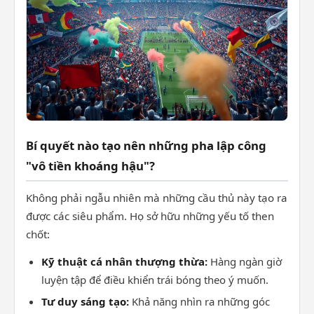
Bí quyết nào tạo nên những pha lập công
"vô tiền khoáng hậu"?
Không phải ngẫu nhiên mà những cầu thủ này tạo ra
được các siêu phẩm. Họ sở hữu những yếu tố then
chốt:
Kỹ thuật cá nhân thượng thừa:
Hàng ngàn giờ
luyện tập để điều khiển trái bóng theo ý muốn.
Tư duy sáng tạo:
Khả năng nhìn ra những góc