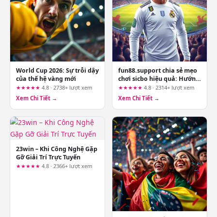
World Cup 2026: Sự trỗi dậy
fun88.support chia sẻ mẹo
của thế hệ vàng mới
chơi sicbo hiệu quả: Hướng
dẫn chi tiết cho người mới
★★★★★
4.8 · 2738+ lượt xem
★★★★★
4.8 · 2314+ lượt xem
Xem Chi Tiết →
Xem Chi Tiết →
23win – Khi Công Nghệ Gặp
Gỡ Giải Trí Trực Tuyến
★★★★★
4.8 · 2366+ lượt xem