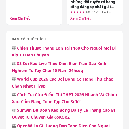
Những đội tuyển có hàng
công đáng sợ nhất giải
đấu: Ai mới là cỗ máy săn
★★★★★
4.8 · 3129+ lượt xem
bàn thực sự?
Xem Chi Tiết →
Xem Chi Tiết →
BẠN CÓ THỂ THÍCH
🎰
Chien Thuat Thang Lon Tai F168 Cho Nguoi Moi Bi
Kip Tu Dan Chuyen
🎰
S8 Soi Keo Live Theo Dien Bien Tran Dau Kinh
Nghiem Tu Tay Choi 10 Nam 24hcoq
🎰
World Cup 2026 Cac Doi Bong Co Hang Thu Chac
Chan Nhat Fjj7ap
🎰
Cách Tra Cứu Điểm Thi THPT 2026 Nhanh Và Chính
Xác: Cẩm Nang Toàn Tập Cho Sĩ Tử
🎰
Sunwin Du Doan Keo Bong Da Ty Le Thang Cao Bi
Quyet Tu Chuyen Gia 6SKOoZ
🎰
Open88 La Gi Huong Dan Toan Dien Cho Nguoi