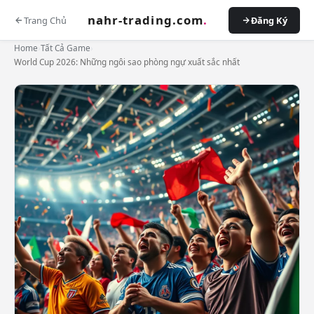
nahr-trading.com
.
Trang Chủ
Đăng Ký
Home
›
Tất Cả Game
›
World Cup 2026: Những ngôi sao phòng ngự xuất sắc nhất