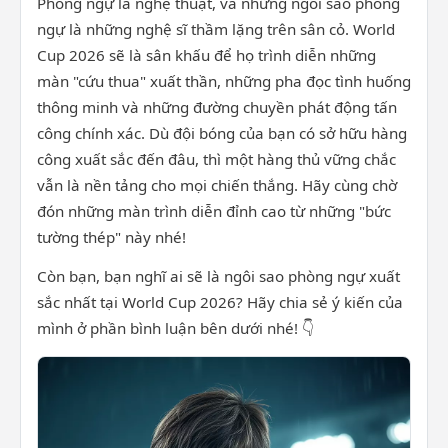
Phòng ngự là nghệ thuật, và những ngôi sao phòng
ngự là những nghệ sĩ thầm lặng trên sân cỏ. World
Cup 2026 sẽ là sân khấu để họ trình diễn những
màn "cứu thua" xuất thần, những pha đọc tình huống
thông minh và những đường chuyền phát động tấn
công chính xác. Dù đội bóng của bạn có sở hữu hàng
công xuất sắc đến đâu, thì một hàng thủ vững chắc
vẫn là nền tảng cho mọi chiến thắng. Hãy cùng chờ
đón những màn trình diễn đỉnh cao từ những "bức
tường thép" này nhé!
Còn bạn, bạn nghĩ ai sẽ là ngôi sao phòng ngự xuất
sắc nhất tại World Cup 2026? Hãy chia sẻ ý kiến của
mình ở phần bình luận bên dưới nhé! 👇