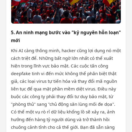
5. An ninh mạng bước vào "kỷ nguyên hỗn loạn"
mới
Khi AI càng thông minh, hacker cũng lợi dụng nó một
cách triệt để. Những bất ngờ lớn nhất có thể xuất
hiện trong lĩnh vực bảo mật. Các cuộc tấn công
deepfake tinh vi đến mức không thể phân biệt thật
giả, các loại virus tự tiến hóa và thay đổi mã nguồn
liên tục để qua mặt phần mềm diệt virus. Điều này
buộc các công ty phải thay đổi tư duy bảo mật, từ
"phòng thủ" sang "chủ động săn lùng mối đe dọa".
Có thể một vụ rò rỉ dữ liệu khổng lồ sẽ xảy ra, ảnh
hưởng đến hàng tỷ người dùng và trở thành hồi
chuông cảnh tỉnh cho cả thế giới. Bạn đã sẵn sàng