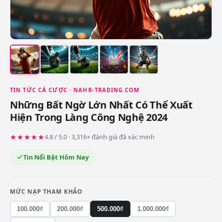
TIN TỨC CÁ CƯỢC · NAHR-TRADING.COM
Những Bất Ngờ Lớn Nhất Có Thể Xuất
Hiện Trong Làng Công Nghệ 2024
★★★★★
4.8 / 5.0 · 3,316+ đánh giá đã xác minh
Tin Nổi Bật Hôm Nay
MỨC NẠP THAM KHẢO
100.000₫
200.000₫
500.000₫
1.000.000₫