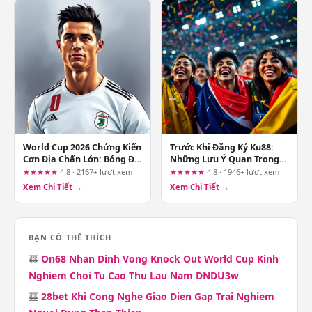
World Cup 2026 Chứng Kiến
Trước Khi Đăng Ký Ku88:
Cơn Địa Chấn Lớn: Bóng Đá
Những Lưu Ý Quan Trọng
Và Công Nghệ Thay Đổi
Cho Người Chơi Casino
★★★★★
4.8 · 2167+ lượt xem
★★★★★
4.8 · 1946+ lượt xem
Như Thế Nào?
Xem Chi Tiết →
Xem Chi Tiết →
BẠN CÓ THỂ THÍCH
🎰
On68 Nhan Dinh Vong Knock Out World Cup Kinh
Nghiem Choi Tu Cao Thu Lau Nam DNDU3w
🎰
28bet Khi Cong Nghe Giao Dien Gap Trai Nghiem