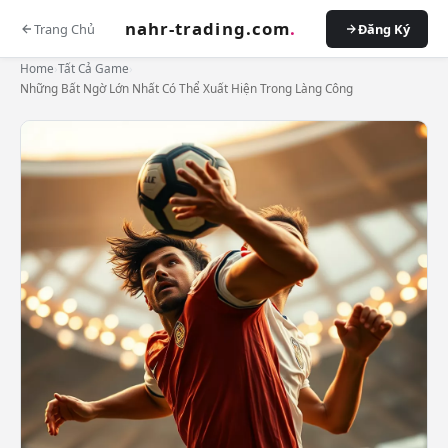
nahr-trading.com
.
Trang Chủ
Đăng Ký
Home
›
Tất Cả Game
›
Những Bất Ngờ Lớn Nhất Có Thể Xuất Hiện Trong Làng Công