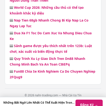
Nguoi Dung Than Thien
🎰
World Cup 2026: Những cầu thủ có thể tạo
khoảnh khắc kỳ diệu
🎰
Nap Tien 68gb Nhanh Chong Bi Kip Nap La Co
Ngay Lap Tuc
🎰
Dua Xe F1 Toc Do Cam Xuc Va Nhung Dieu Chua
Ke
🎰
Sảnh game được yêu thích nhất trên 123b: Luật
chơi, xác suất và biến động thực tế
🎰
Quy Trinh Xu Ly Giao Dich Tren Dn88 Nhanh
Chong Minh Bach Va An Toan CI6EPq
🎰
Fun88 Chia Se Kinh Nghiem Ca Do Chuyen Nghiep
2FQug9
© 2026 nahr-trading.com — Nhà Cái Uy Tín
Contact
·
Chính Sách Giao Dịch
·
Chính Sách Hoàn Trả
·
Chính Sách Bảo
Những Bất Ngờ Lớn Nhất Có Thể Xuất Hiện Trong Làng Công Nghệ 2024
Đăng Ký →
Mật
·
Điều Khoản Dịch Vụ
·
Tra Cứu Vé
·
Tất Cả Game
·
Sitemap