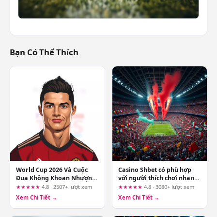
Bạn Có Thể Thích
World Cup 2026 Và Cuộc
Casino Shbet có phù hợp
Đua Không Khoan Nhượng
với người thích chơi nhanh
Vì Chiếc Cúp Vàng
trên điện thoại không?
★★★★★
4.8 · 2507+ lượt xem
★★★★★
4.8 · 3080+ lượt xem
Xem Chi Tiết →
Xem Chi Tiết →