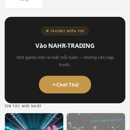
🌟 FREEBET MIỄN PHÍ
Vào NAHR-TRADING
Slot game mới ra mắt mỗi tuần — không cần nạp
trước.
Chơi Thử
TIN TỨC MỚI NHẤT