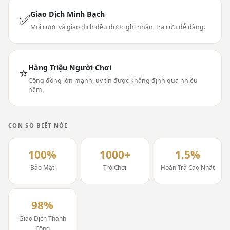
Giao Dịch Minh Bạch
✅
Mọi cược và giao dịch đều được ghi nhận, tra cứu dễ dàng.
Hàng Triệu Người Chơi
⭐
Cộng đồng lớn mạnh, uy tín được khẳng định qua nhiều
năm.
CON SỐ BIẾT NÓI
100%
1000+
1.5%
Bảo Mật
Trò Chơi
Hoàn Trả Cao Nhất
98%
Giao Dịch Thành
Công