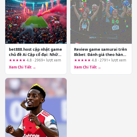
bet888.host cập nhật game
Review game samurai trên
chủ đề Ai Cập cổ đại: Những
8kbet: Đánh giá theo hành
điều nên kiểm chứng trước
trình người dùng thực tế
★★★★★
4.8 · 2969+ lượt xem
★★★★★
4.8 · 2791+ lượt xem
khi tin vào quảng cáo
Xem Chi Tiết →
Xem Chi Tiết →