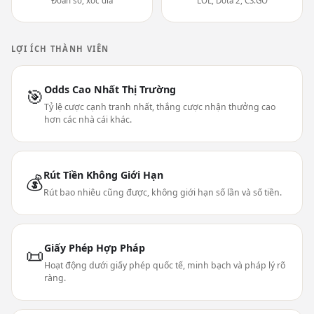
Đoán số, xóc đĩa
LOL, Dota 2, CS:GO
LỢI ÍCH THÀNH VIÊN
Odds Cao Nhất Thị Trường
🎯
Tỷ lệ cược cạnh tranh nhất, thắng cược nhận thưởng cao
hơn các nhà cái khác.
Rút Tiền Không Giới Hạn
💰
Rút bao nhiêu cũng được, không giới hạn số lần và số tiền.
Giấy Phép Hợp Pháp
📜
Hoạt động dưới giấy phép quốc tế, minh bạch và pháp lý rõ
ràng.