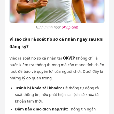
Hình minh hoạ:
okvip com
Vì sao cần rà soát hồ sơ cá nhân ngay sau khi
đăng ký?
Việc rà soát hồ sơ cá nhân tại
OKVIP
không chỉ là
bước kiểm tra thông thường mà còn mang tính chiến
lược để bảo vệ quyền lợi của người chơi. Dưới đây là
những lý do quan trọng.
Tránh bị khóa tài khoản:
Hệ thống tự động rà
soát thông tin, nếu phát hiện sai lệch sẽ khóa tài
khoản tạm thời.
Đảm bảo giao dịch nạp/rút:
Thông tin ngân