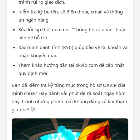
tránh rủi ro giao dịch.
Kiểm tra kỹ họ tên, số điện thoại, email và thông
tin ngân hàng.
Sửa lỗi kịp thời qua mục "Thông tin cá nhân" hoặc
liên hệ hỗ trợ.
Xác minh danh tính (KYC) giúp bảo vệ tài khoản và
nhận khuyến mãi.
Tham khảo hướng dẫn tại okvip com để cập nhật
quy định mới.
Bạn đã kiểm tra kỹ từng mục trong hồ sơ OKVIP của
mình chưa? Hãy dành vài phút để rà soát ngay hôm
nay, tránh những phiền toái không đáng có khi tham
gia nhé! 🚀