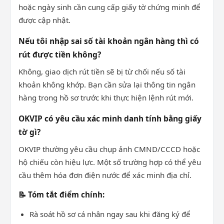
hoặc ngày sinh cần cung cấp giấy tờ chứng minh để
được cập nhật.
Nếu tôi nhập sai số tài khoản ngân hàng thì có
rút được tiền không?
Không, giao dịch rút tiền sẽ bị từ chối nếu số tài
khoản không khớp. Bạn cần sửa lại thông tin ngân
hàng trong hồ sơ trước khi thực hiện lệnh rút mới.
OKVIP có yêu cầu xác minh danh tính bằng giấy
tờ gì?
OKVIP thường yêu cầu chụp ảnh CMND/CCCD hoặc
hộ chiếu còn hiệu lực. Một số trường hợp có thể yêu
cầu thêm hóa đơn điện nước để xác minh địa chỉ.
📝 Tóm tắt điểm chính:
Rà soát hồ sơ cá nhân ngay sau khi đăng ký để