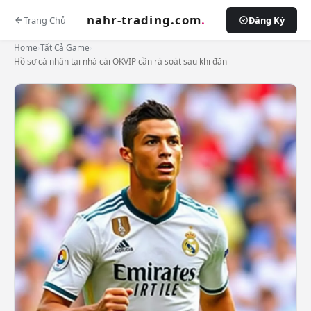
nahr-trading.com
.
Trang Chủ
Đăng Ký
Home
›
Tất Cả Game
›
Hồ sơ cá nhân tại nhà cái OKVIP cần rà soát sau khi đăn