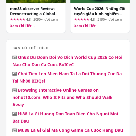
mm88.observer Review:
World Cup 2026: Những đội
Deconstructing a Global
tuyển giàu kinh nghiệm
Football Streaming
nào sẽ tỏa sáng?
★★★★★
4.8 · 2090+ lượt xem
★★★★★
4.8 · 3190+ lượt xem
Promise Through a UX Lens
Xem Chi Tiết →
Xem Chi Tiết →
BẠN CÓ THỂ THÍCH
🎰
On68 Du Doan Doi Vo Dich World Cup 2026 Co Hoi
Nao Cho Dan Ca Cuoc BuICeC
🎰
Choi Tien Len Mien Nam Ta La Doi Thuong Cuc Da
Tai Nh88 BI3Qsi
🎰
Browsing Interactive Online Games on
nohut10.com: Who It Fits and Who Should Walk
Away
🎰
Hi88 La Gi Huong Dan Toan Dien Cho Nguoi Moi
Bat Dau
🎰
Mu88 La Gi Giai Ma Cong Game Ca Cuoc Hang Dau