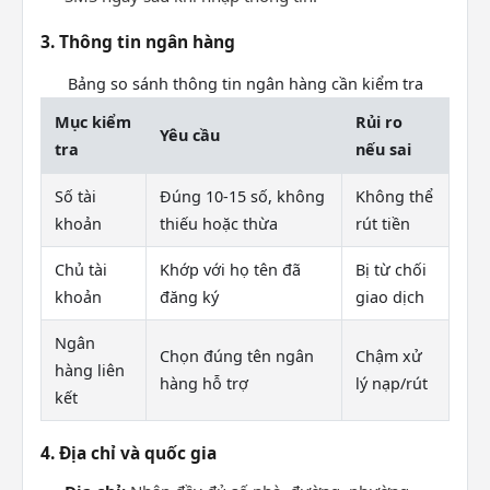
3. Thông tin ngân hàng
Bảng so sánh thông tin ngân hàng cần kiểm tra
Mục kiểm
Rủi ro
Yêu cầu
tra
nếu sai
Số tài
Đúng 10-15 số, không
Không thể
khoản
thiếu hoặc thừa
rút tiền
Chủ tài
Khớp với họ tên đã
Bị từ chối
khoản
đăng ký
giao dịch
Ngân
Chọn đúng tên ngân
Chậm xử
hàng liên
hàng hỗ trợ
lý nạp/rút
kết
4. Địa chỉ và quốc gia