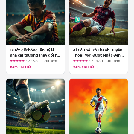
Trước giờ bóng lăn, tỷ lệ
Ai Có Thể Trở Thành Huyền
nhà cái thường thay đổi ra
Thoại Mới Được Nhắc Đến
sao? Bí mật ít ai biết
Mãi Mãi Về Sau Này?
★★★★★
4.8 · 3091+ lượt xem
★★★★★
4.8 · 3201+ lượt xem
Xem Chi Tiết →
Xem Chi Tiết →